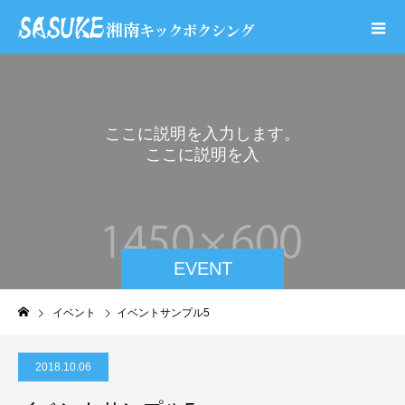
こ
こ
に
説
明
を
入
力
し
ま
す
。
こ
こ
に
説
明
を
入
力
し
ま
EVENT
イベント
イベントサンプル5
2018.10.06