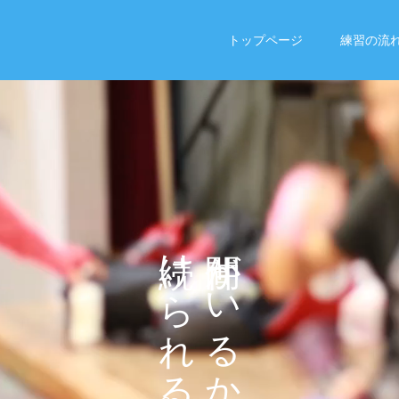
トップページ
練習の流
け
が
ら
い
れ
る
る
か