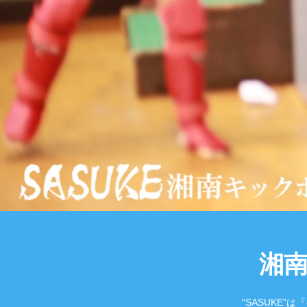
湘
“SASUKE