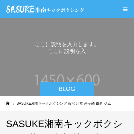
こ
こ
に
説
明
を
入
力
し
ま
す
。
こ
こ
に
説
明
を
入
力
し
ま
BLOG
SASUKE湘南キックボクシング 藤沢 辻堂 茅ヶ崎 鎌倉 ジム
SASUKE湘南キックボクシ